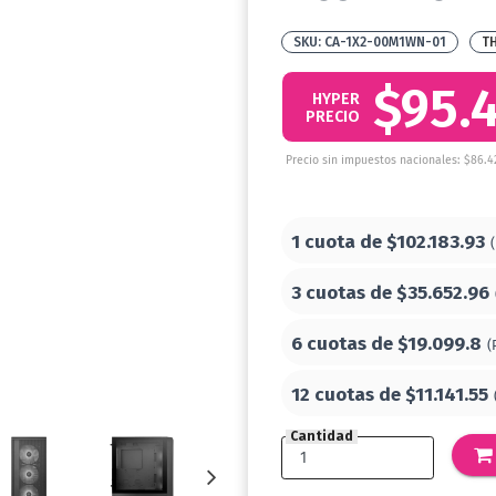
CA-1X2-00M1WN-01
T
$95.
HYPER
PRECIO
Precio sin impuestos nacionales: $86.4
1 cuota de
$102.183.93
3 cuotas de
$35.652.96
6 cuotas de
$19.099.8
(
12 cuotas de
$11.141.55
Cantidad