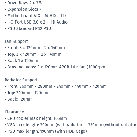
• Drive Bays 2 x 3.5a
• Expansion Slots 7
• Motherboard ATX - M-ATX - ITX
• I-O Port USB 3.0 x 2 - HD Audio
• PSU Standard PS2 PSU
Fan Support
• Front: 3 x 120mm - 2 x 140mm
• Top: 2 x 120mm - 2 x 140mm
• Back 1 x 120mm
• Fans Incluidos: 3 x 120mm ARGB Lite fan (1000rpm)
Radiator Support
• Front: 360mm - 280mm - 240mm - 140mm - 120mm
• Top: 240mm - 120mm
• Back: 120mm
Clearance
• CPU cooler max height: 166mm
• VGA max length: 300mm (with radiator) - 330mm (without radiator
• PSU max length: 190mm (with HDD Cage)