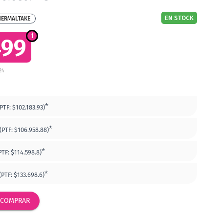
EN STOCK
HERMALTAKE
499
24
*
(PTF:
$102.183.93)
*
(PTF:
$106.958.88)
*
PTF:
$114.598.8)
*
(PTF:
$133.698.6)
COMPRAR