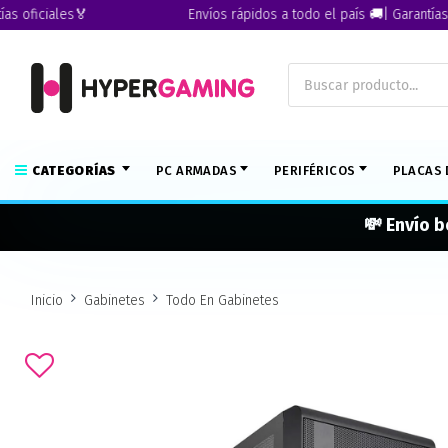
iciales🏅
Envíos rápidos a todo el país 🚚| Garantías ofici
CATEGORÍAS
PC ARMADAS
PERIFÉRICOS
PLACAS 
💸 Envío b
Inicio
Gabinetes
Todo En Gabinetes