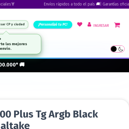
s🏅
Envíos rápidos a todo el país 🚚| Garantías oficiales🏅
¡Personalizá tu PC!
esar CP y ciudad
INGRESAR
ARCAS
300.000* 🚚
00 Plus Tg Argb Black
altake