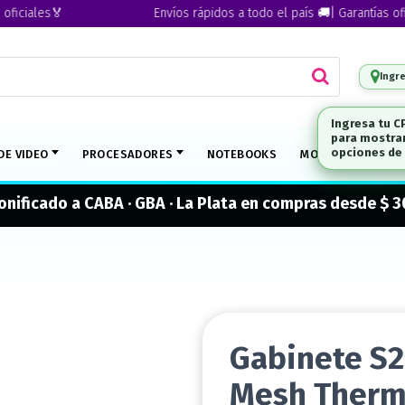
ales🏅
Envíos rápidos a todo el país 🚚| Garantías oficiale
Ingr
DE VIDEO
PROCESADORES
NOTEBOOKS
MONITORES
M
onificado a CABA · GBA · La Plata en compras desde $ 
Gabinete S2
Mesh Therm