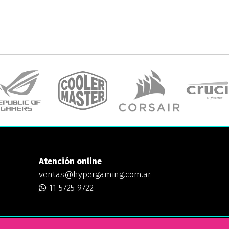
Atención online
ventas@hypergaming.com.ar
11 5725 9722