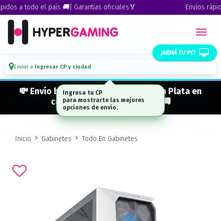
os a todo el país 🚚| Garantías oficiales🏅
Envíos rápidos 
¡ARMÁ TU PC!
Enviar a
Ingresar CP y ciudad
💸 Envío bonificado a CABA · GBA · La Plata en
compras desde $ 300.000* 🚚
Inicio
Gabinetes
Todo En Gabinetes