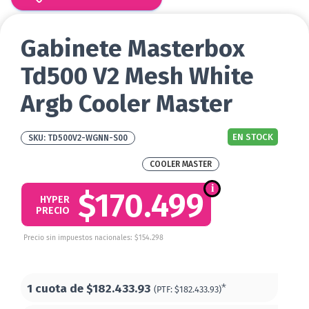
Gabinete Masterbox
Td500 V2 Mesh White
Argb Cooler Master
EN STOCK
TD500V2-WGNN-S00
COOLER MASTER
$170.499
HYPER
PRECIO
Precio sin impuestos nacionales: $154.298
1 cuota de
$182.433.93
*
(PTF:
$182.433.93)