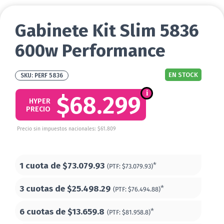
Gabinete Kit Slim 5836
600w Performance
EN STOCK
PERF 5836
$68.299
HYPER
PRECIO
Precio sin impuestos nacionales: $61.809
1 cuota de
$73.079.93
*
(PTF:
$73.079.93)
3 cuotas de
$25.498.29
*
(PTF:
$76.494.88)
6 cuotas de
$13.659.8
*
(PTF:
$81.958.8)