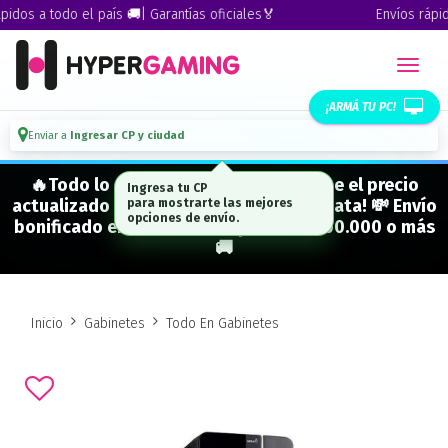
os a todo el país 🚚| Garantías oficiales🏅
Envíos rápidos 
¡ARMÁ TU PC!
Enviar a
Ingresar CP y ciudad
🔥Todo lo que figura "EN STOCK" tiene el precio
actualizado y está para entrega inmediata! 💸 Envío
bonificado en CABA en compras de $500.000 o más
🚚
Inicio
Gabinetes
Todo En Gabinetes