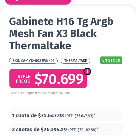
Gabinete H16 Tg Argb
Mesh Fan X3 Black
Thermaltake
EN STOCK
CA-1Y8-00S1WN-02
THERMALTAKE
$70.699
HYPER
PRECIO
Precio sin impuestos nacionales: $63.981
1 cuota de
$75.647.93
*
(PTF:
$75.647.93)
3 cuotas de
$26.394.29
*
(PTF:
$79.182.88)