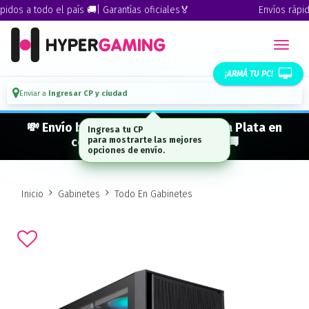
os a todo el país 🚚| Garantías oficiales🏅
Envíos rápidos 
¡ARMÁ TU PC!
Enviar a
Ingresar CP y ciudad
💸 Envío bonificado a CABA · GBA · La Plata en
compras desde $ 300.000* 🚚
Inicio
Gabinetes
Todo En Gabinetes