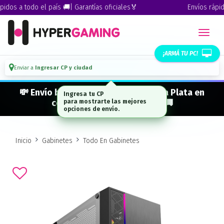
dos a todo el país 🚚| Garantías oficiales🏅
Envíos rápidos
¡ARMÁ TU PC!
Enviar a
Ingresar CP y ciudad
💸 Envío bonificado a CABA · GBA · La Plata en
Ingresa tu CP
compras desde $ 300.000* 🚚
para mostrarte las mejores
opciones de envío.
Inicio
Gabinetes
Todo En Gabinetes