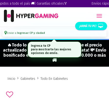
dos a todo el país 🚚| Garantías oficiales🏅
Envíos rápidos
¡ARMÁ TU PC!
Enviar a
Ingresar CP y ciudad
🔥Todo lo que figura "EN STOCK" tiene el precio
Ingresa tu CP
actualizado y está para entrega inmediata! 💸 Envío
para mostrarte las mejores
opciones de envío.
bonificado en CABA en compras de $500.000 o más
🚚
Inicio
Gabinetes
Todo En Gabinetes