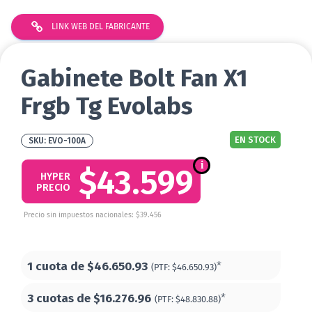
LINK WEB DEL FABRICANTE
Gabinete Bolt Fan X1
Frgb Tg Evolabs
EN STOCK
EVO-100A
$43.599
HYPER
PRECIO
Precio sin impuestos nacionales: $39.456
1 cuota de
$46.650.93
*
(PTF:
$46.650.93)
3 cuotas de
$16.276.96
*
(PTF:
$48.830.88)