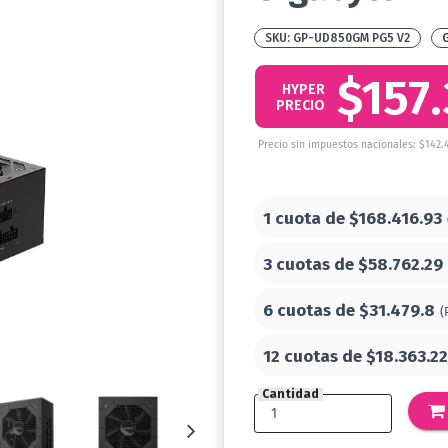
GP-UD850GM PG5 V2
$157
HYPER
PRECIO
Precio sin impuestos nacionales: $142.
1 cuota de
$168.416.93
3 cuotas de
$58.762.29
6 cuotas de
$31.479.8
(
12 cuotas de
$18.363.22
Cantidad