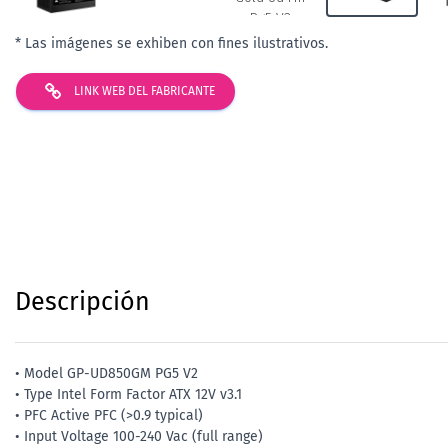
* Las imágenes se exhiben con fines ilustrativos.
LINK WEB DEL FABRICANTE
Descripción
• Model GP-UD850GM PG5 V2
• Type Intel Form Factor ATX 12V v3.1
• PFC Active PFC (>0.9 typical)
• Input Voltage 100-240 Vac (full range)