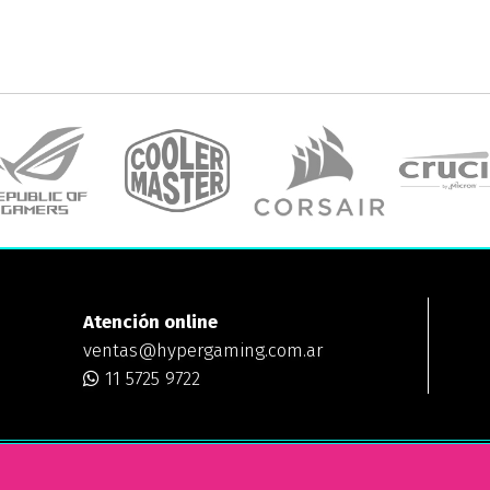
Atención online
ventas@hypergaming.com.ar
11 5725 9722