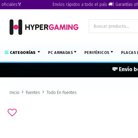
ales🏅
Envíos rápidos a todo el país 🚚| Garantías oficiale
CATEGORÍAS
PC ARMADAS
PERIFÉRICOS
PLACAS 
💸 Envío b
Inicio
Fuentes
Todo En Fuentes