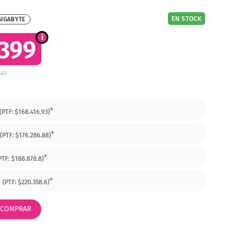
EN STOCK
GIGABYTE
.399
443
*
(PTF:
$168.416.93)
*
(PTF:
$176.286.88)
*
PTF:
$188.878.8)
*
(PTF:
$220.358.6)
COMPRAR