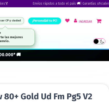
Envíos rápidos a todo el país 🚚| Garantías oficiales🏅
¡Personalizá tu PC!
esar CP y ciudad
INGRESAR
ARCAS
300.000* 🚚
 80+ Gold Ud Fm Pg5 V2