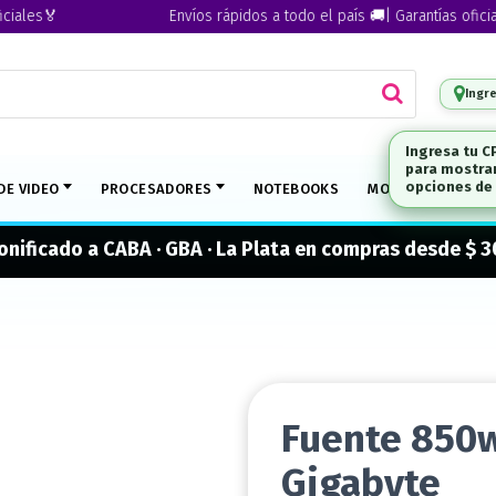
s🏅
Envíos rápidos a todo el país 🚚| Garantías oficiales🏅
Ingr
DE VIDEO
PROCESADORES
NOTEBOOKS
MONITORES
M
onificado a CABA · GBA · La Plata en compras desde $ 
Fuente 850w
Gigabyte