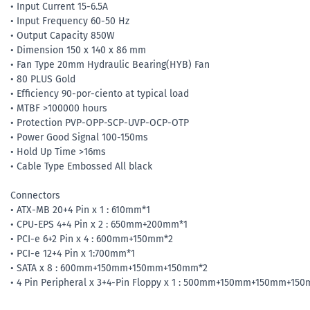
• Input Current 15-6.5A
• Input Frequency 60-50 Hz
• Output Capacity 850W
• Dimension 150 x 140 x 86 mm
• Fan Type 20mm Hydraulic Bearing(HYB) Fan
• 80 PLUS Gold
• Efficiency 90-por-ciento at typical load
• MTBF >100000 hours
• Protection PVP-OPP-SCP-UVP-OCP-OTP
• Power Good Signal 100-150ms
• Hold Up Time >16ms
• Cable Type Embossed All black
Connectors
• ATX-MB 20+4 Pin x 1 : 610mm*1
• CPU-EPS 4+4 Pin x 2 : 650mm+200mm*1
• PCI-e 6+2 Pin x 4 : 600mm+150mm*2
• PCI-e 12+4 Pin x 1:700mm*1
• SATA x 8 : 600mm+150mm+150mm+150mm*2
• 4 Pin Peripheral x 3+4-Pin Floppy x 1 : 500mm+150mm+150mm+15