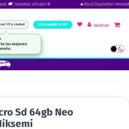
🚚| Garantías oficiales🏅
🔥Stock Disponible Inmediato | En
¡Personalizá tu PC!
esar CP y ciudad
INGRESAR
UTLET
cro Sd 64gb Neo
Hiksemi