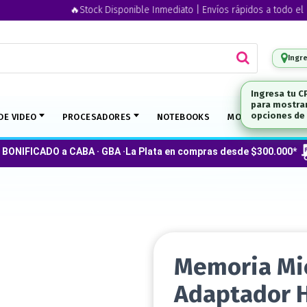
🔥Stock Disponible Inmediato | Envíos rápidos a todo el país 
Ingr
DE VIDEO
PROCESADORES
NOTEBOOKS
MONITORES
O
 BONIFICADO a CABA · GBA ·La Plata en compras desde $300.000*
Memoria Mi
Adaptador 