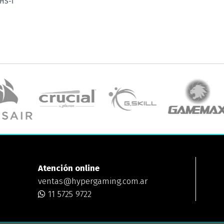
HS-I
Atención online
ventas@hypergaming.com.ar
11 5725 9722