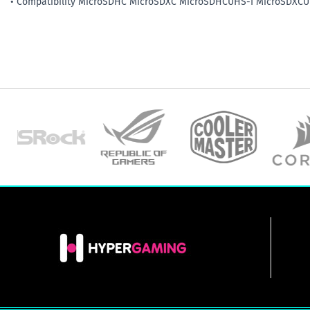
• Compatibility MicroSDHC MicroSDXC MicroSDHCUHS-I MicroSDXCU