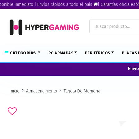
e Inmediato | Envíos rápidos a todo el país 🚚| Garantías oficiales🏅
CATEGORÍAS
PC ARMADAS
PERIFÉRICOS
PLACAS 
Envío
Inicio
Almacenamiento
Tarjeta De Memoria