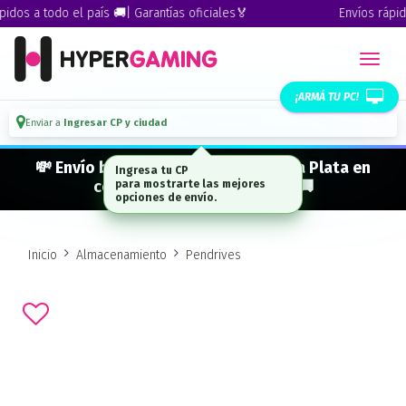
dos a todo el país 🚚| Garantías oficiales🏅
Envíos rápidos
¡ARMÁ TU PC!
Enviar a
Ingresar CP y ciudad
💸 Envío bonificado a CABA · GBA · La Plata en
Ingresa tu CP
compras desde $ 300.000* 🚚
para mostrarte las mejores
opciones de envío.
Inicio
Almacenamiento
Pendrives