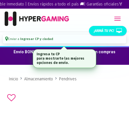
 Inmediato | Envíos rápidos a todo el país 🚚| Garantías oficiales🏅
¡ARMÁ TU PC!
Enviar a
Ingresar CP y ciudad
Envío BONIFICADO a CABA · GBA ·La Plata en compras
Ingresa tu CP
desde $300.000*
para mostrarte las mejores
opciones de envío.
Inicio
Almacenamiento
Pendrives