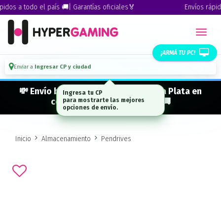
dos a todo el país 🚚| Garantías oficiales🏅
Envíos rápidos
¡ARMÁ TU PC!
Enviar a
Ingresar CP y ciudad
💸 Envío bonificado a CABA · GBA · La Plata en
Ingresa tu CP
compras desde $ 300.000* 🚚
para mostrarte las mejores
opciones de envío.
Inicio
Almacenamiento
Pendrives