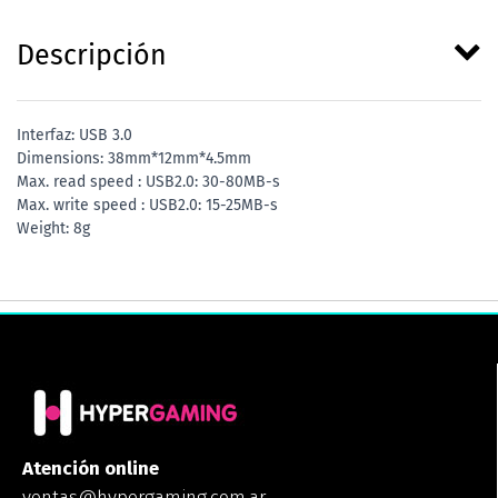
Descripción
Interfaz: USB 3.0
Dimensions: 38mm*12mm*4.5mm
Max. read speed : USB2.0: 30-80MB-s
Max. write speed : USB2.0: 15-25MB-s
Weight: 8g
Atención online
ventas@hypergaming.com.ar