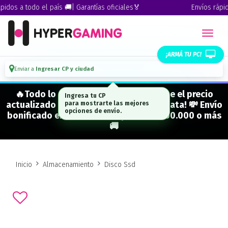
dos a todo el país 🚚| Garantías oficiales🏅
Envíos rápidos
¡ARMÁ TU PC!
Enviar a
Ingresar CP y ciudad
🔥Todo lo que figura "EN STOCK" tiene el precio
Ingresa tu CP
actualizado y está para entrega inmediata! 💸 Envío
para mostrarte las mejores
opciones de envío.
bonificado en CABA en compras de $500.000 o más
🚚
Inicio
Almacenamiento
Disco Ssd