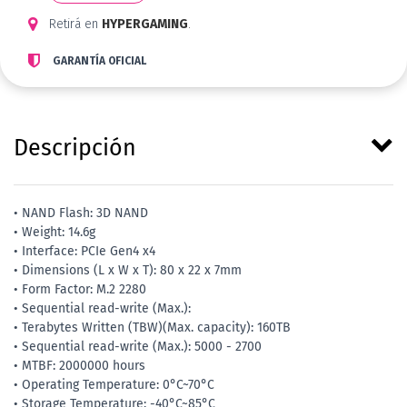
Retirá en
HYPERGAMING
.
GARANTÍA OFICIAL
Descripción
• NAND Flash: 3D NAND
• Weight: 14.6g
• Interface: PCIe Gen4 x4
• Dimensions (L x W x T): 80 x 22 x 7mm
• Form Factor: M.2 2280
• Sequential read-write (Max.):
• Terabytes Written (TBW)(Max. capacity): 160TB
• Sequential read-write (Max.): 5000 - 2700
• MTBF: 2000000 hours
• Operating Temperature: 0°C~70°C
• Storage Temperature: -40°C~85°C