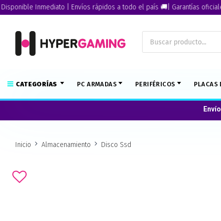
nible Inmediato | Envíos rápidos a todo el país 🚚| Garantías oficiales🏅
CATEGORÍAS
PC ARMADAS
PERIFÉRICOS
PLACAS 
Envío
Inicio
Almacenamiento
Disco Ssd