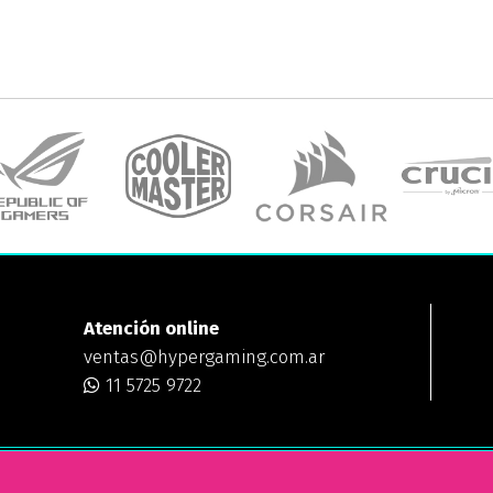
Atención online
ventas@hypergaming.com.ar
11 5725 9722