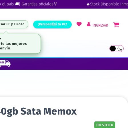
ís 🚚| Garantías oficiales🏅
🔥Stock Disponible Inmediato 
¡Personalizá tu PC!
esar CP y ciudad
INGRESAR
P
te las mejores
UTLET
envío.
240gb Sata Memox
EN STOCK