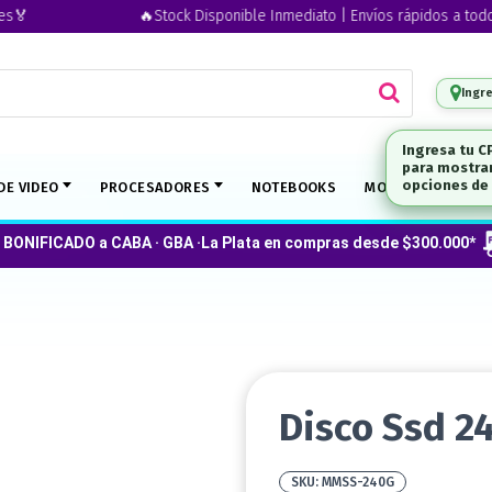
🔥Stock Disponible Inmediato | Envíos rápidos a todo el pa
Ingr
Ingresa tu C
para mostrar
DE VIDEO
PROCESADORES
NOTEBOOKS
MONITORES
O
opciones de 
 BONIFICADO a CABA · GBA ·La Plata en compras desde $300.000*
Disco Ssd 
MMSS-240G