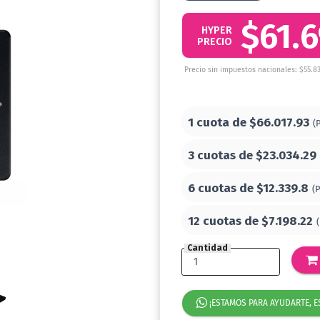
$61.
HYPER
PRECIO
Precio sin impuestos nacionales: $55.8
1 cuota de
$66.017.93
(
3 cuotas de
$23.034.29
6 cuotas de
$12.339.8
(
12 cuotas de
$7.198.22
Cantidad
¡ESTAMOS PARA AYUDARTE, E