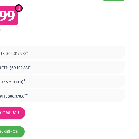
699
36
*
PTF:
$66.017.93)
*
(PTF:
$69.102.88)
*
PTF:
$74.038.8)
*
(PTF:
$86.378.6)
COMPRAR
SCRIBÍNOS!