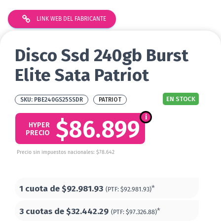
LINK WEB DEL FABRICANTE
Disco Ssd 240gb Burst
Elite Sata Patriot
EN STOCK
PBE240GS25SSDR
PATRIOT
$86.899
HYPER
PRECIO
Precio sin impuestos nacionales: $78.642
1 cuota de
$92.981.93
*
(PTF:
$92.981.93)
3 cuotas de
$32.442.29
*
(PTF:
$97.326.88)