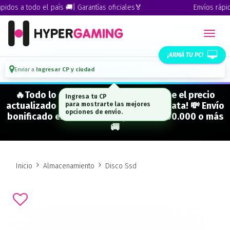
dos a todo el país 🚚| Garantías oficiales🏅
Envíos rápidos
¡ARMÁ TU PC!
Enviar a
Ingresar CP y ciudad
🔥Todo lo que figura "EN STOCK" tiene el precio
Ingresa tu CP
actualizado y está para entrega inmediata! 💸 Envío
para mostrarte las mejores
opciones de envío.
bonificado en CABA en compras de $500.000 o más
🚚
Inicio
Almacenamiento
Disco Ssd