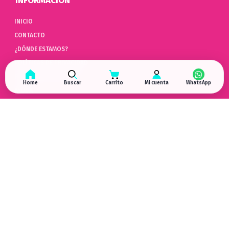
INFORMACIÓN
INICIO
CONTACTO
¿DÓNDE ESTAMOS?
POLÍTICAS DE PRIVACIDAD
POLÍTICAS DE COOKIES
Home
Buscar
Carrito
Mi cuenta
AYUDA
PREGUNTAS FRECUENTES (FAQ)
POLÍTICAS DE DEVOLUCIÓN
LIBRO DE QUEJAS ONLINE
ARREPENTIMIENTO DE COMPRA
HYPERGAMING
EN LAS REDES
¿DÓNDE ESTAMOS?