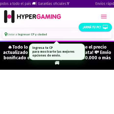
dos a todo el país 🚚| Garantías oficiales🏅
Envíos rápidos
¡ARMÁ TU PC!
Enviar a
Ingresar CP y ciudad
🔥Todo lo que figura "EN STOCK" tiene el precio
Ingresa tu CP
actualizado y está para entrega inmediata! 💸 Envío
para mostrarte las mejores
opciones de envío.
bonificado en CABA en compras de $500.000 o más
🚚