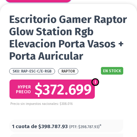
Escritorio Gamer Raptor
Glow Station Rgb
Elevacion Porta Vasos +
Porta Auricular
EN STOCK
RAP-ESC-C/E-RGB
RAPTOR
$372.699
HYPER
PRECIO
Precio sin impuestos nacionales: $308.016
1 cuota de
$398.787.93
*
(PTF:
$398.787.93)