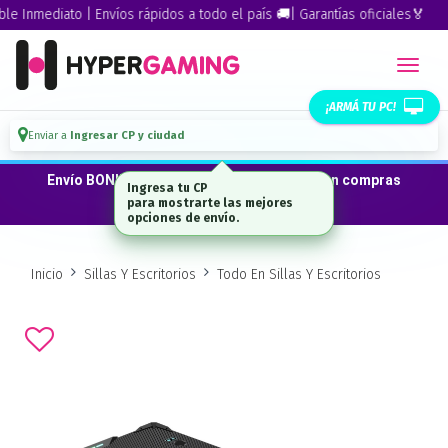
Inmediato | Envíos rápidos a todo el país 🚚| Garantías oficiales🏅
¡ARMÁ TU PC!
Enviar a
Ingresar CP y ciudad
Envío BONIFICADO a CABA · GBA ·La Plata en compras
Ingresa tu CP
desde $300.000*
para mostrarte las mejores
opciones de envío.
Inicio
Sillas Y Escritorios
Todo En Sillas Y Escritorios