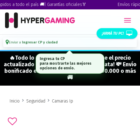
os a todo el país 🚚| Garantías oficiales🏅
Envíos rápidos 
¡ARMÁ TU PC!
Enviar a
Ingresar CP y ciudad
🔥Todo lo que figura "EN STOCK" tiene el precio
actualizado y está para entrega inmediata! 💸 Envío
bonificado en CABA en compras de $500.000 o más
🚚
Inicio
Seguridad
Camaras Ip