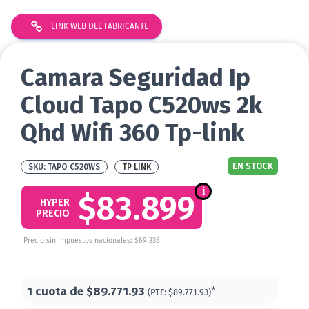
LINK WEB DEL FABRICANTE
Camara Seguridad Ip
Cloud Tapo C520ws 2k
Qhd Wifi 360 Tp-link
EN STOCK
TAPO C520WS
TP LINK
$83.899
HYPER
PRECIO
Precio sin impuestos nacionales: $69.338
1 cuota de
$89.771.93
*
(PTF:
$89.771.93)