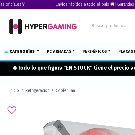
iciales🏅
Envíos rápidos a todo el país 🚚| Garantías ofici
CATEGORÍAS
PC ARMADAS
PERIFÉRICOS
PLACAS 
🔥Todo lo que figura "EN STOCK" tiene el precio 
Inicio
Refrigeracion
Cooler Fan