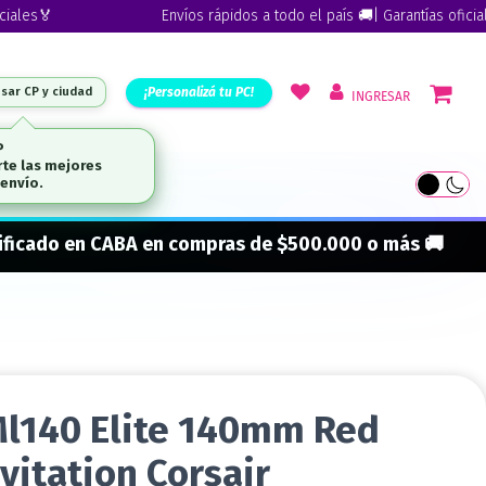
s🏅
Envíos rápidos a todo el país 🚚| Garantías oficiales🏅
¡Personalizá tu PC!
esar CP y ciudad
INGRESAR
ARCAS
onificado en CABA en compras de $500.000 o más 🚚
Ml140 Elite 140mm Red
vitation Corsair