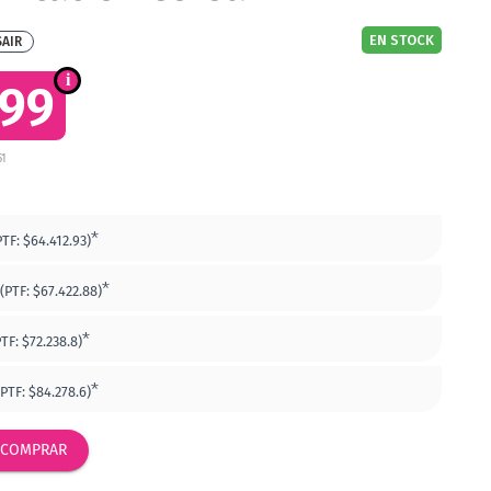
EN STOCK
AIR
199
51
*
PTF:
$64.412.93)
*
(PTF:
$67.422.88)
*
PTF:
$72.238.8)
*
(PTF:
$84.278.6)
COMPRAR