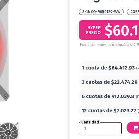
CO-9050129-WW
CORS
$60.
HYPER
PRECIO
Precio sin impuestos nacionales: $49.7
1 cuota de
$64.412.93
(
3 cuotas de
$22.474.29
6 cuotas de
$12.039.8
(
12 cuotas de
$7.023.22
Cantidad