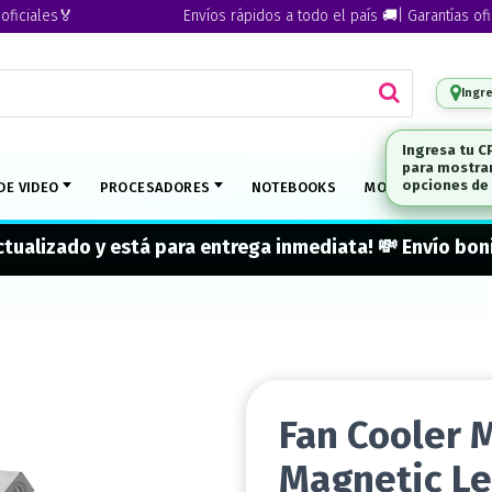
ales🏅
Envíos rápidos a todo el país 🚚| Garantías oficiale
Ingr
DE VIDEO
PROCESADORES
NOTEBOOKS
MONITORES
M
actualizado y está para entrega inmediata! 💸 Envío b
Fan Cooler 
Magnetic Le