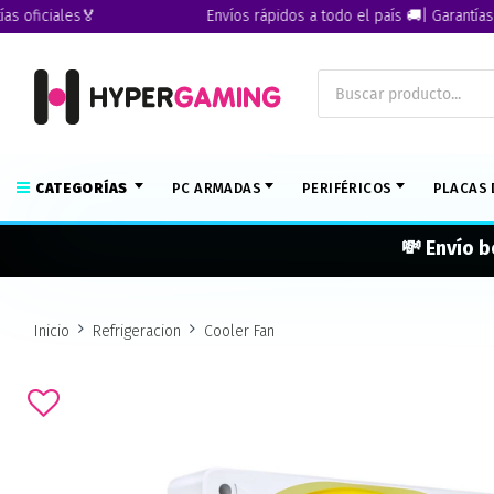
iciales🏅
Envíos rápidos a todo el país 🚚| Garantías ofici
CATEGORÍAS
PC ARMADAS
PERIFÉRICOS
PLACAS 
💸 Envío b
Inicio
Refrigeracion
Cooler Fan