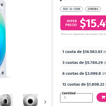
SL-120W
JONSBO
$15.
HYPER
PRECIO
Precio sin impuestos nacionales: $14.0
1 cuota de
$16.583.93
(
3 cuotas de
$5.786.29
(
6 cuotas de
$3.099.8
(P
12 cuotas de
$1.808.22
Cantidad