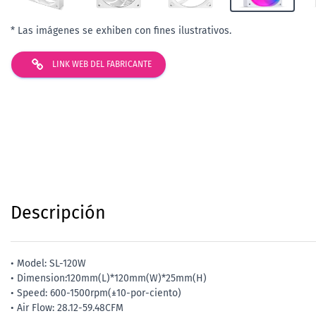
* Las imágenes se exhiben con fines ilustrativos.
LINK WEB DEL FABRICANTE
Descripción
• Model: SL-120W
• Dimension:120mm(L)*120mm(W)*25mm(H)
• Speed: 600-1500rpm(±10-por-ciento)
• Air Flow: 28.12-59.48CFM