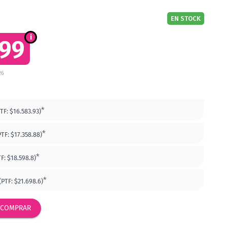
EN STOCK
499
26
*
PTF:
$16.583.93)
*
PTF:
$17.358.88)
*
TF:
$18.598.8)
*
(PTF:
$21.698.6)
COMPRAR