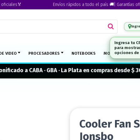
ales🏅
Envíos rápidos a todo el país 🚚| Garantías oficiale
Ingr
DE VIDEO
PROCESADORES
NOTEBOOKS
MONITORES
M
onificado a CABA · GBA · La Plata en compras desde $ 
Cooler Fan 
Jonsbo