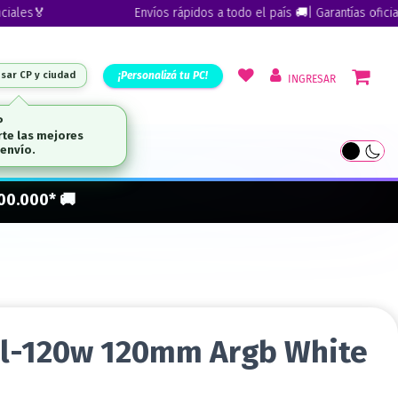
s🏅
Envíos rápidos a todo el país 🚚| Garantías oficiales🏅
¡Personalizá tu PC!
esar CP y ciudad
INGRESAR
ARCAS
300.000* 🚚
Sl-120w 120mm Argb White