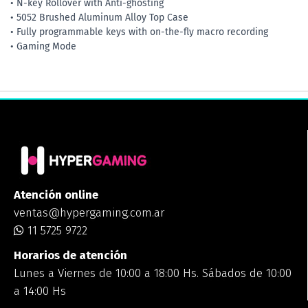
• N-key Rollover with Anti-ghosting
• 5052 Brushed Aluminum Alloy Top Case
• Fully programmable keys with on-the-fly macro recording
• Gaming Mode
Atención online
ventas@hypergaming.com.ar
11 5725 9722
Horarios de atención
Lunes a Viernes de 10:00 a 18:00 Hs. Sábados de 10:00
a 14:00 Hs