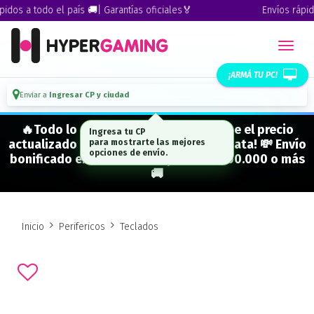
os a todo el país 🚚| Garantías oficiales🏅
Envíos rápidos 
¡ARMÁ TU PC!
Enviar a
Ingresar CP y ciudad
🔥Todo lo que figura "EN STOCK" tiene el precio
actualizado y está para entrega inmediata! 💸 Envío
bonificado en CABA en compras de $500.000 o más
🚚
Inicio
Perifericos
Teclados