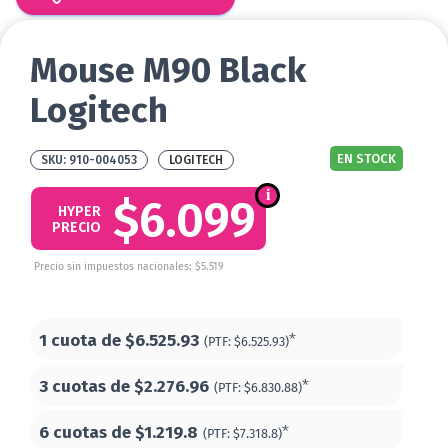
Mouse M90 Black
Logitech
EN STOCK
910-004053
LOGITECH
$6.099
HYPER
PRECIO
Precio sin impuestos nacionales: $5.519
1 cuota de
$6.525.93
*
(PTF:
$6.525.93)
3 cuotas de
$2.276.96
*
(PTF:
$6.830.88)
6 cuotas de
$1.219.8
*
(PTF:
$7.318.8)