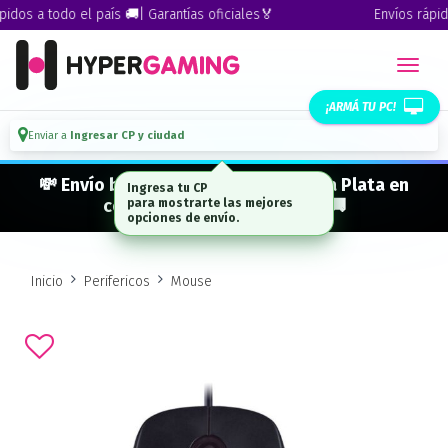
dos a todo el país 🚚| Garantías oficiales🏅
Envíos rápidos
¡ARMÁ TU PC!
Enviar a
Ingresar CP y ciudad
💸 Envío bonificado a CABA · GBA · La Plata en
Ingresa tu CP
compras desde $ 300.000* 🚚
para mostrarte las mejores
opciones de envío.
Inicio
Perifericos
Mouse