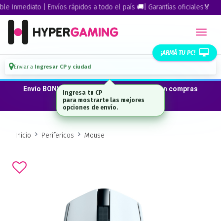
Inmediato | Envíos rápidos a todo el país 🚚| Garantías oficiales🏅
¡ARMÁ TU PC!
Enviar a
Ingresar CP y ciudad
Envío BONIFICADO a CABA · GBA ·La Plata en compras
Ingresa tu CP
desde $300.000*
para mostrarte las mejores
opciones de envío.
Inicio
Perifericos
Mouse