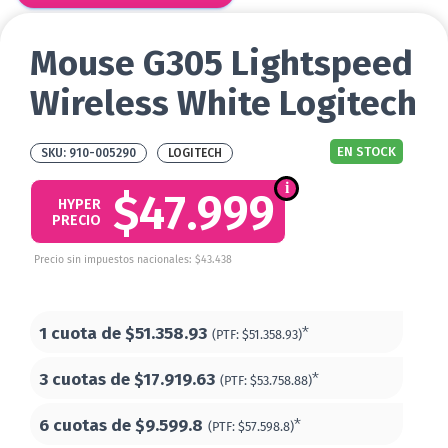
Mouse G305 Lightspeed
Wireless White Logitech
EN STOCK
910-005290
LOGITECH
$47.999
HYPER
PRECIO
Precio sin impuestos nacionales: $43.438
1 cuota de
$51.358.93
*
(PTF:
$51.358.93)
3 cuotas de
$17.919.63
*
(PTF:
$53.758.88)
6 cuotas de
$9.599.8
*
(PTF:
$57.598.8)