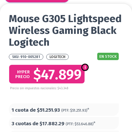
Mouse G305 Lightspeed
Wireless Gaming Black
Logitech
EN STOCK
910-005281
LOGITECH
$47.899
HYPER
PRECIO
Precio sin impuestos nacionales: $43.348
1 cuota de
$51.251.93
*
(PTF:
$51.251.93)
3 cuotas de
$17.882.29
*
(PTF:
$53.646.88)