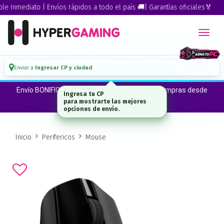
nmediato | Envíos rápidos a todo el país 🚚| Garantías oficiales🏅
Enviar a
Ingresar CP y ciudad
Envío BONIFICADO a CABA · GBA ·La Plata en compras desde
$300.000*
Inicio
Perifericos
Mouse