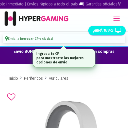
Inmediato | Envíos rápidos a todo el país 🚚| Garantías oficiales🏅
¡ARMÁ TU PC!
Enviar a
Ingresar CP y ciudad
Envío BONIFICADO a CABA · GBA ·La Plata en compras
Ingresa tu CP
desde $300.000*
para mostrarte las mejores
opciones de envío.
Inicio
Perifericos
Auriculares