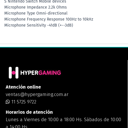
S Nintendo Switch Mobile devices
Microphone Impedance 2.2k Ohms
Microphone Type Omni-directional
Microphone Frequency Response 100Hz to 10kHz
Microphone Sensitivity -41dB (+--3dB)
Atención online
ventas@hypergaming.com.ar
11 5725 9722
Horarios de atención
Lunes a Viernes de 10:00 a 18:00 Hs. Sábados de 10:00
a 14:00 Hs