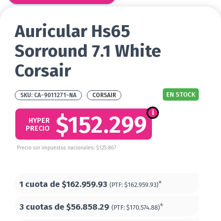
Auricular Hs65
Sorround 7.1 White
Corsair
EN STOCK
CA-9011271-NA
CORSAIR
$152.299
HYPER
PRECIO
Precio sin impuestos nacionales: $125.867
1 cuota de
$162.959.93
*
(PTF:
$162.959.93)
3 cuotas de
$56.858.29
*
(PTF:
$170.574.88)