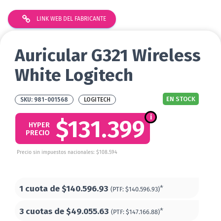
LINK WEB DEL FABRICANTE
Auricular G321 Wireless
White Logitech
EN STOCK
981-001568
LOGITECH
$131.399
HYPER
PRECIO
Precio sin impuestos nacionales: $108.594
1 cuota de
$140.596.93
*
(PTF:
$140.596.93)
3 cuotas de
$49.055.63
*
(PTF:
$147.166.88)