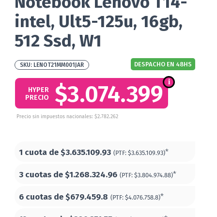
Notebook Lenovo T14-
intel, Ult5-125u, 16gb,
512 Ssd, W1
DESPACHO EN 48HS
LENOT21MM001JAR
$3.074.399
HYPER
PRECIO
Precio sin impuestos nacionales: $2.782.262
1 cuota de
$3.635.109.93
*
(PTF:
$3.635.109.93)
3 cuotas de
$1.268.324.96
*
(PTF:
$3.804.974.88)
6 cuotas de
$679.459.8
*
(PTF:
$4.076.758.8)