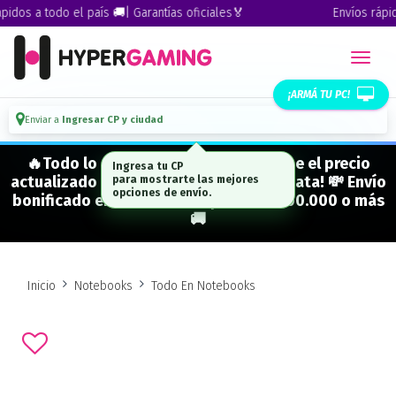
dos a todo el país 🚚| Garantías oficiales🏅
Envíos rápidos
¡ARMÁ TU PC!
Enviar a
Ingresar CP y ciudad
🔥Todo lo que figura "EN STOCK" tiene el precio
Ingresa tu CP
actualizado y está para entrega inmediata! 💸 Envío
para mostrarte las mejores
opciones de envío.
bonificado en CABA en compras de $500.000 o más
🚚
Inicio
Notebooks
Todo En Notebooks