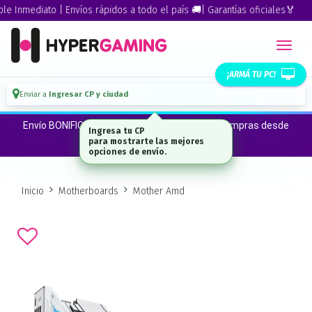
Inmediato | Envíos rápidos a todo el país 🚚| Garantías oficiales🏅
¡ARMÁ TU PC!
Enviar a
Ingresar CP y ciudad
Envío BONIFICADO a CABA · GBA ·La Plata en compras desde
Ingresa tu CP
$300.000*
para mostrarte las mejores
opciones de envío.
Inicio
Motherboards
Mother Amd