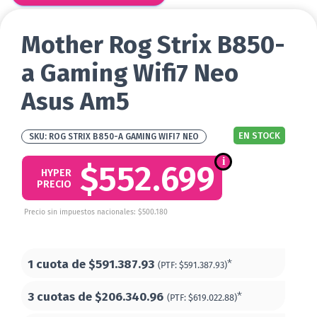
Mother Rog Strix B850-
a Gaming Wifi7 Neo
Asus Am5
EN STOCK
ROG STRIX B850-A GAMING WIFI7 NEO
$552.699
HYPER
PRECIO
Precio sin impuestos nacionales: $500.180
1 cuota de
$591.387.93
*
(PTF:
$591.387.93)
3 cuotas de
$206.340.96
*
(PTF:
$619.022.88)