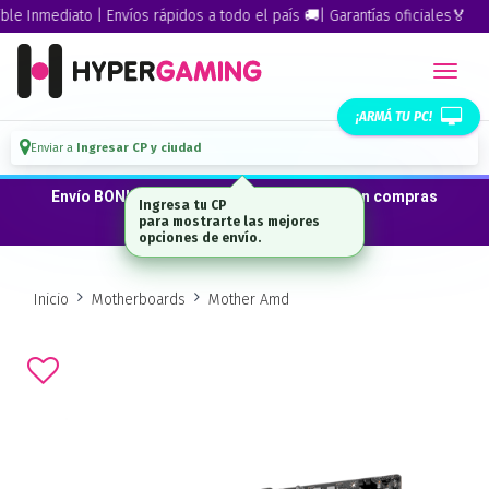
 Inmediato | Envíos rápidos a todo el país 🚚| Garantías oficiales🏅
¡ARMÁ TU PC!
Enviar a
Ingresar CP y ciudad
Envío BONIFICADO a CABA · GBA ·La Plata en compras
Ingresa tu CP
desde $300.000*
para mostrarte las mejores
opciones de envío.
Inicio
Motherboards
Mother Amd