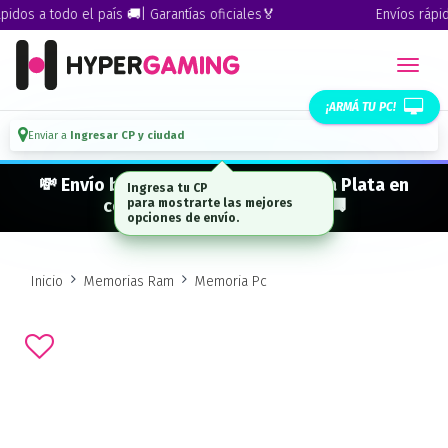
dos a todo el país 🚚| Garantías oficiales🏅
Envíos rápidos
¡ARMÁ TU PC!
Enviar a
Ingresar CP y ciudad
💸 Envío bonificado a CABA · GBA · La Plata en
Ingresa tu CP
compras desde $ 300.000* 🚚
para mostrarte las mejores
opciones de envío.
Inicio
Memorias Ram
Memoria Pc