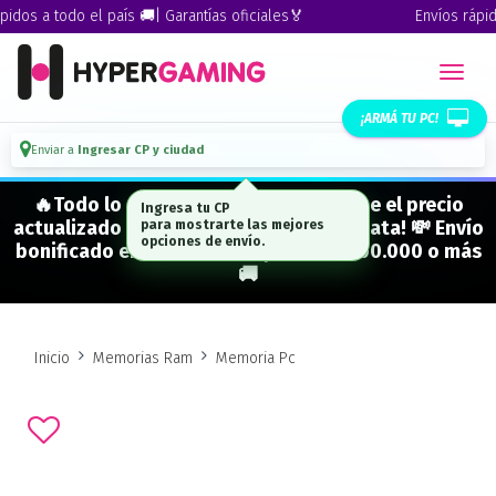
dos a todo el país 🚚| Garantías oficiales🏅
Envíos rápidos
¡ARMÁ TU PC!
Enviar a
Ingresar CP y ciudad
🔥Todo lo que figura "EN STOCK" tiene el precio
Ingresa tu CP
actualizado y está para entrega inmediata! 💸 Envío
para mostrarte las mejores
opciones de envío.
bonificado en CABA en compras de $500.000 o más
🚚
Inicio
Memorias Ram
Memoria Pc