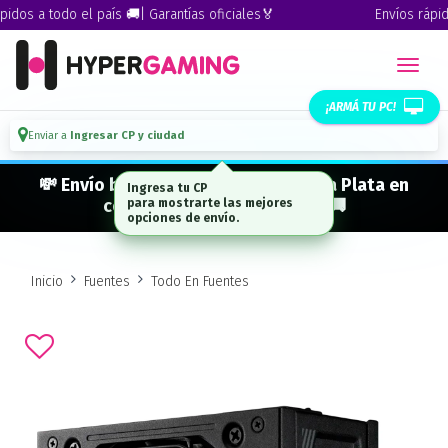
os a todo el país 🚚| Garantías oficiales🏅
Envíos rápidos 
¡ARMÁ TU PC!
Enviar a
Ingresar CP y ciudad
💸 Envío bonificado a CABA · GBA · La Plata en
compras desde $ 300.000* 🚚
Inicio
Fuentes
Todo En Fuentes