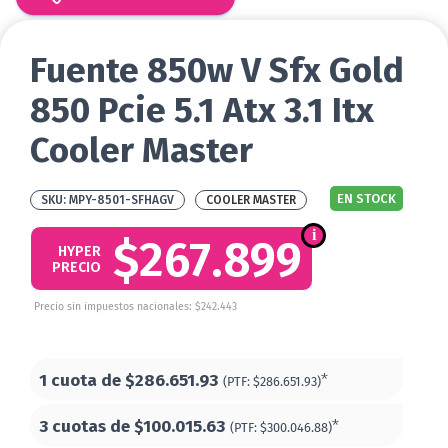
Fuente 850w V Sfx Gold
850 Pcie 5.1 Atx 3.1 Itx
Cooler Master
EN STOCK
MPY-8501-SFHAGV
COOLER MASTER
$267.899
HYPER
PRECIO
Precio sin impuestos nacionales: $242.443
1 cuota de
$286.651.93
*
(PTF:
$286.651.93)
3 cuotas de
$100.015.63
*
(PTF:
$300.046.88)