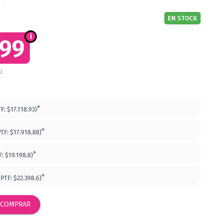
EN STOCK
999
22
*
TF:
$17.118.93)
*
PTF:
$17.918.88)
*
F:
$19.198.8)
*
(PTF:
$22.398.6)
COMPRAR