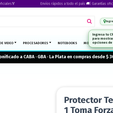
les🏅
Envíos rápidos a todo el país 🚚| Garantías oficiales
Ingr
DE VIDEO
PROCESADORES
NOTEBOOKS
MONITORES
M
onificado a CABA · GBA · La Plata en compras desde $ 
Protector T
1 Toma Forz