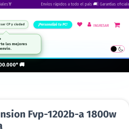
🏅
Envíos rápidos a todo el país 🚚| Garantías oficiales🏅
¡Personalizá tu PC!
esar CP y ciudad
INGRESAR
ARCAS
300.000* 🚚
ension Fvp-1202b-a 1800w
a