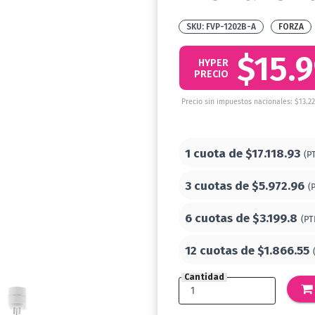
FVP-1202B-A
FORZA
$15.
HYPER
PRECIO
Precio sin impuestos nacionales: $13.2
1 cuota de
$17.118.93
(P
3 cuotas de
$5.972.96
(
6 cuotas de
$3.199.8
(PT
12 cuotas de
$1.866.55
Cantidad