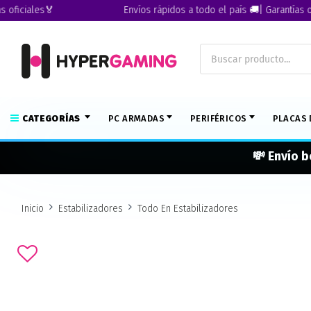
ciales🏅
Envíos rápidos a todo el país 🚚| Garantías oficia
CATEGORÍAS
PC ARMADAS
PERIFÉRICOS
PLACAS 
💸 Envío b
Inicio
Estabilizadores
Todo En Estabilizadores