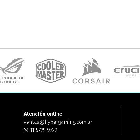
Atención online
ventas@hypergaming.com.ar
11 5725 9722