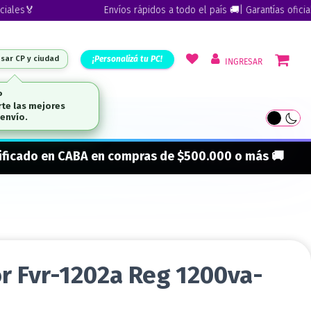
es🏅
Envíos rápidos a todo el país 🚚| Garantías oficiales
¡Personalizá tu PC!
esar CP y ciudad
INGRESAR
ARCAS
onificado en CABA en compras de $500.000 o más 🚚
or Fvr-1202a Reg 1200va-