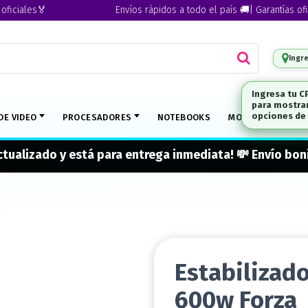
iales🏅
Envíos rápidos a todo el país 🚚| Garantías oficial
Ingr
DE VIDEO
PROCESADORES
NOTEBOOKS
MONITORES
M
actualizado y está para entrega inmediata! 💸 Envío b
Estabilizad
600w Forza