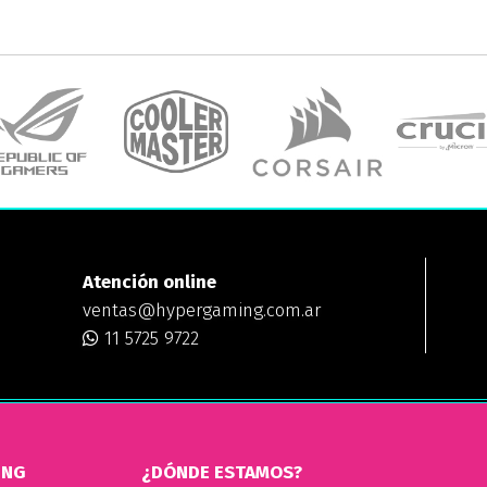
Atención online
ventas@hypergaming.com.ar
11 5725 9722
ING
¿DÓNDE ESTAMOS?