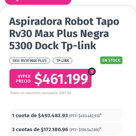
Aspiradora Robot Tapo
Rv30 Max Plus Negra
5300 Dock Tp-link
EN STOCK
RV30 MAX PLUS
TP LINK
$461.199
HYPER
PRECIO
Precio sin impuestos nacionales: $381.156
1 cuota de
$493.482.93
*
(PTF:
$493.482.93)
3 cuotas de
$172.180.96
*
(PTF:
$516.542.88)