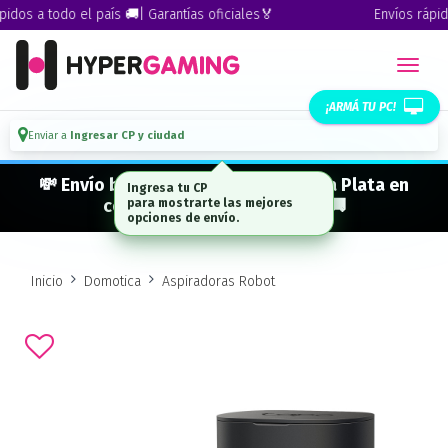
os a todo el país 🚚| Garantías oficiales🏅
Envíos rápidos 
¡ARMÁ TU PC!
Enviar a
Ingresar CP y ciudad
💸 Envío bonificado a CABA · GBA · La Plata en
compras desde $ 300.000* 🚚
Inicio
Domotica
Aspiradoras Robot