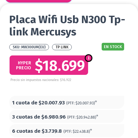
Placa Wifi Usb N300 Tp-
link Mercusys
EN STOCK
MW300UM(EU)
TP LINK
$18.699
HYPER
PRECIO
Precio sin impuestos nacionales: $16.922
1 cuota de
$20.007.93
*
(PTF:
$20.007.93)
3 cuotas de
$6.980.96
*
(PTF:
$20.942.88)
6 cuotas de
$3.739.8
*
(PTF:
$22.438.8)