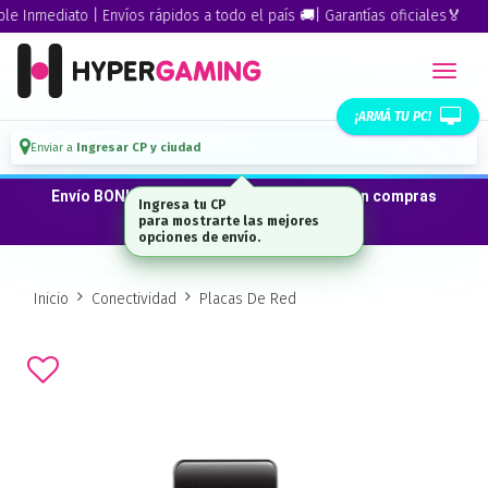
nmediato | Envíos rápidos a todo el país 🚚| Garantías oficiales🏅
¡ARMÁ TU PC!
Enviar a
Ingresar CP y ciudad
Envío BONIFICADO a CABA · GBA ·La Plata en compras
Ingresa tu CP
desde $300.000*
para mostrarte las mejores
opciones de envío.
Inicio
Conectividad
Placas De Red