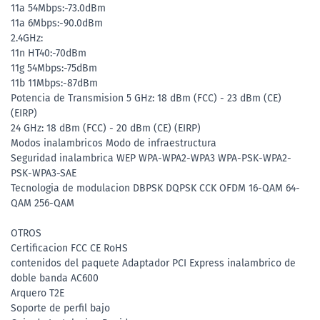
11a 54Mbps:-73.0dBm
11a 6Mbps:-90.0dBm
2.4GHz:
11n HT40:-70dBm
11g 54Mbps:-75dBm
11b 11Mbps:-87dBm
Potencia de Transmision 5 GHz: 18 dBm (FCC) - 23 dBm (CE)
(EIRP)
24 GHz: 18 dBm (FCC) - 20 dBm (CE) (EIRP)
Modos inalambricos Modo de infraestructura
Seguridad inalambrica WEP WPA-WPA2-WPA3 WPA-PSK-WPA2-
PSK-WPA3-SAE
Tecnologia de modulacion DBPSK DQPSK CCK OFDM 16-QAM 64-
QAM 256-QAM
OTROS
Certificacion FCC CE RoHS
contenidos del paquete Adaptador PCI Express inalambrico de
doble banda AC600
Arquero T2E
Soporte de perfil bajo