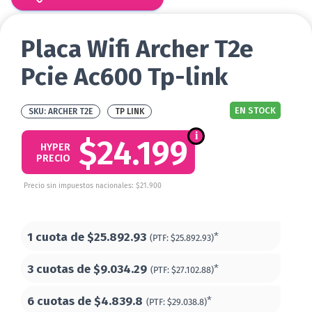
Placa Wifi Archer T2e
Pcie Ac600 Tp-link
EN STOCK
ARCHER T2E
TP LINK
$24.199
HYPER
PRECIO
Precio sin impuestos nacionales: $21.900
1 cuota de
$25.892.93
*
(PTF:
$25.892.93)
3 cuotas de
$9.034.29
*
(PTF:
$27.102.88)
6 cuotas de
$4.839.8
*
(PTF:
$29.038.8)