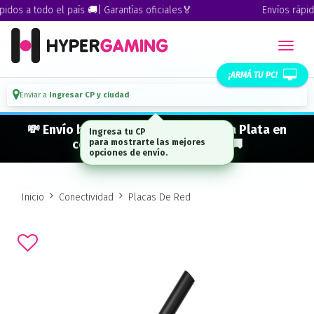
os a todo el país 🚚| Garantías oficiales🏅
Envíos rápidos 
¡ARMÁ TU PC!
Enviar a
Ingresar CP y ciudad
💸 Envío bonificado a CABA · GBA · La Plata en
compras desde $ 300.000* 🚚
Inicio
Conectividad
Placas De Red