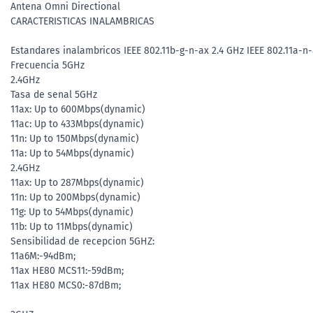
Antena Omni Directional
CARACTERISTICAS INALAMBRICAS
Estandares inalambricos IEEE 802.11b-g-n-ax 2.4 GHz IEEE 802.11a-n
Frecuencia 5GHz
2.4GHz
Tasa de senal 5GHz
11ax: Up to 600Mbps(dynamic)
11ac: Up to 433Mbps(dynamic)
11n: Up to 150Mbps(dynamic)
11a: Up to 54Mbps(dynamic)
2.4GHz
11ax: Up to 287Mbps(dynamic)
11n: Up to 200Mbps(dynamic)
11g: Up to 54Mbps(dynamic)
11b: Up to 11Mbps(dynamic)
Sensibilidad de recepcion 5GHZ:
11a6M:-94dBm;
11ax HE80 MCS11:-59dBm;
11ax HE80 MCS0:-87dBm;