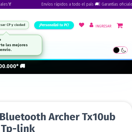
Envíos rápidos a todo el país 🚚| Garantías oficiales🏅
¡Personalizá tu PC!
esar CP y ciudad
INGRESAR
ARCAS
300.000* 🚚
+ Bluetooth Archer Tx10ub
Tp-link