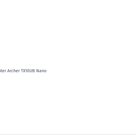
M
pter Archer TX10UB Nano