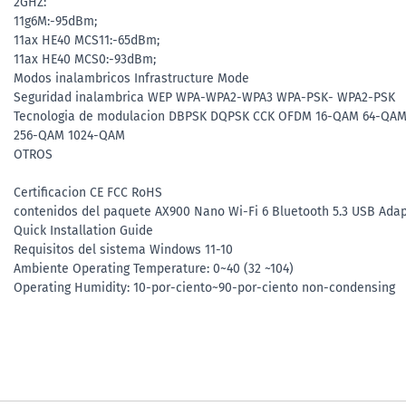
2GHZ:
11g6M:-95dBm;
11ax HE40 MCS11:-65dBm;
11ax HE40 MCS0:-93dBm;
Modos inalambricos Infrastructure Mode
Seguridad inalambrica WEP WPA-WPA2-WPA3 WPA-PSK- WPA2-PSK
Tecnologia de modulacion DBPSK DQPSK CCK OFDM 16-QAM 64-QA
256-QAM 1024-QAM
OTROS
Certificacion CE FCC RoHS
contenidos del paquete AX900 Nano Wi-Fi 6 Bluetooth 5.3 USB Ada
Quick Installation Guide
Requisitos del sistema Windows 11-10
Ambiente Operating Temperature: 0~40 (32 ~104)
Operating Humidity: 10-por-ciento~90-por-ciento non-condensing