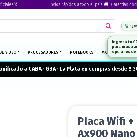
s🏅
Envíos rápidos a todo el país 🚚| Garantías oficiales🏅
Ingr
DE VIDEO
PROCESADORES
NOTEBOOKS
MONITORES
M
onificado a CABA · GBA · La Plata en compras desde $ 
Placa Wifi 
Ax900 Nano 