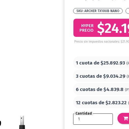
ARCHER TX10UB NANO
$24.
HYPER
PRECIO
Precio sin impuestos nacionales: $21.9
1 cuota de
$25.892.93
(
3 cuotas de
$9.034.29
(
6 cuotas de
$4.839.8
(P
12 cuotas de
$2.823.22
Cantidad