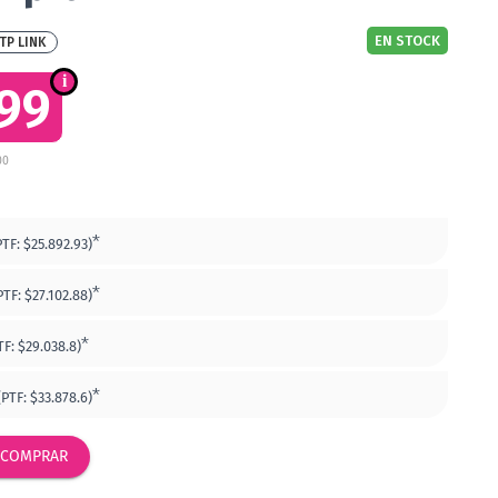
EN STOCK
TP LINK
199
00
*
PTF:
$25.892.93)
*
PTF:
$27.102.88)
*
TF:
$29.038.8)
*
(PTF:
$33.878.6)
COMPRAR