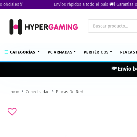
ales🏅
Envíos rápidos a todo el país 🚚| Garantías oficiale
CATEGORÍAS
PC ARMADAS
PERIFÉRICOS
PLACAS 
💸 Envío b
Inicio
Conectividad
Placas De Red