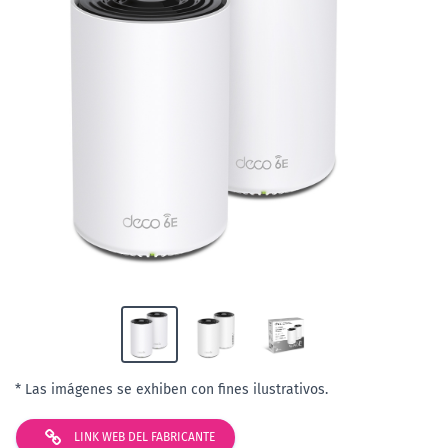
* Las imágenes se exhiben con fines ilustrativos.
LINK WEB DEL FABRICANTE