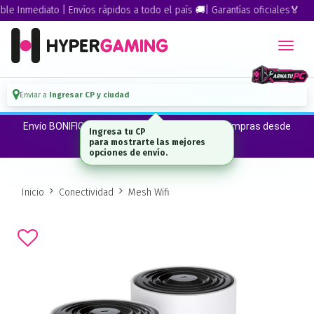
nmediato | Envíos rápidos a todo el país 🚚| Garantías oficiales🏅
Enviar a
Ingresar CP y ciudad
Envío BONIFICADO a CABA · GBA ·La Plata en compras desde
$300.000*
Inicio
Conectividad
Mesh Wifi