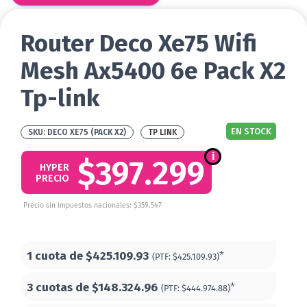
Router Deco Xe75 Wifi
Mesh Ax5400 6e Pack X2
Tp-link
EN STOCK
DECO XE75 (PACK X2)
TP LINK
$397.299
HYPER
PRECIO
Precio sin impuestos nacionales: $359.547
1 cuota de
$425.109.93
*
(PTF:
$425.109.93)
3 cuotas de
$148.324.96
*
(PTF:
$444.974.88)