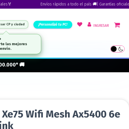
Envíos rápidos a todo el país 🚚| Garantías oficiales🏅
¡Personalizá tu PC!
esar CP y ciudad
INGRESAR
ARCAS
300.000* 🚚
 Xe75 Wifi Mesh Ax5400 6e
ink