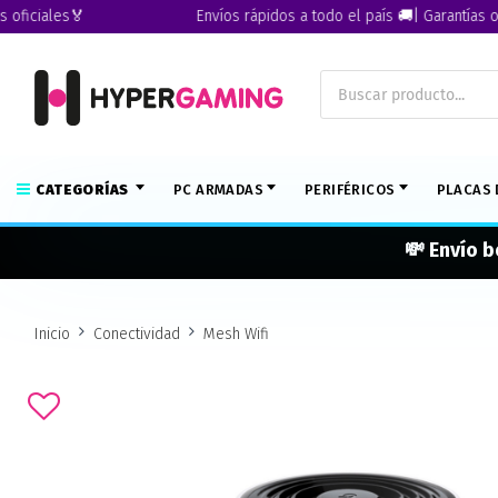
es🏅
Envíos rápidos a todo el país 🚚| Garantías oficiales
CATEGORÍAS
PC ARMADAS
PERIFÉRICOS
PLACAS 
💸 Envío b
Inicio
Conectividad
Mesh Wifi