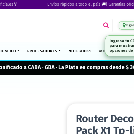

Envíos rápidos a todo el país 🚚| Garantías oficiales🏅
Ingr
DE VIDEO
PROCESADORES
NOTEBOOKS
MONITORES
M
onificado a CABA · GBA · La Plata en compras desde $ 
Router Deco
Pack X1 Tp-l