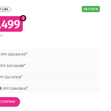
EN STOCK
P LINK
.499
877
*
(PTF:
$220.846.93)
*
(PTF:
$231.166.88)
*
PTF:
$247.678.8)
8
*
(PTF:
$288.958.6)
COMPRAR