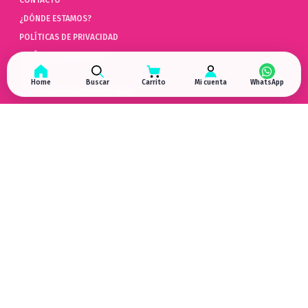
¿DÓNDE ESTAMOS?
POLÍTICAS DE PRIVACIDAD
POLÍTICAS DE COOKIES
AYUDA
Home
Buscar
Carrito
Mi cuenta
PREGUNTAS FRECUENTES (FAQ)
POLÍTICAS DE DEVOLUCIÓN
LIBRO DE QUEJAS ONLINE
ARREPENTIMIENTO DE COMPRA
HYPERGAMING
EN LAS REDES
¿DÓNDE ESTAMOS?