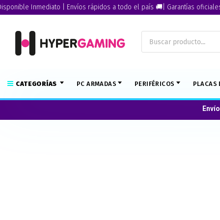
nible Inmediato | Envíos rápidos a todo el país 🚚| Garantías oficiales🏅
CATEGORÍAS
PC ARMADAS
PERIFÉRICOS
PLACAS 
Envío