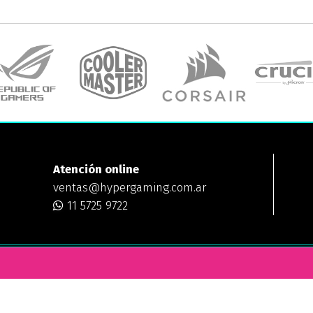
Atención online
ventas@hypergaming.com.ar
11 5725 9722
ING
¿DÓNDE ESTAMOS?