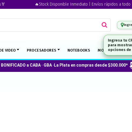
🔥Stock Disponible Inmediato | Envíos rápidos a todo el pa
Ingr
DE VIDEO
PROCESADORES
NOTEBOOKS
MONITORES
O
 BONIFICADO a CABA · GBA ·La Plata en compras desde $300.000*