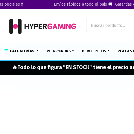
ficiales🏅
Envíos rápidos a todo el país 🚚| Garantías ofic
CATEGORÍAS
PC ARMADAS
PERIFÉRICOS
PLACAS 
🔥Todo lo que figura "EN STOCK" tiene el precio 