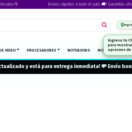
iales🏅
Envíos rápidos a todo el país 🚚| Garantías oficial
Ingr
DE VIDEO
PROCESADORES
NOTEBOOKS
MONITORES
M
actualizado y está para entrega inmediata! 💸 Envío b