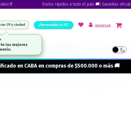
es🏅
Envíos rápidos a todo el país 🚚| Garantías oficiales
¡Personalizá tu PC!
esar CP y ciudad
INGRESAR
ARCAS
onificado en CABA en compras de $500.000 o más 🚚