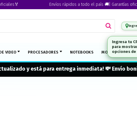
ales🏅
Envíos rápidos a todo el país 🚚| Garantías oficiale
Ingr
DE VIDEO
PROCESADORES
NOTEBOOKS
MONITORES
M
actualizado y está para entrega inmediata! 💸 Envío b