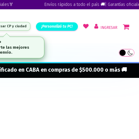
s🏅
Envíos rápidos a todo el país 🚚| Garantías oficiales🏅
¡Personalizá tu PC!
esar CP y ciudad
INGRESAR
ARCAS
onificado en CABA en compras de $500.000 o más 🚚