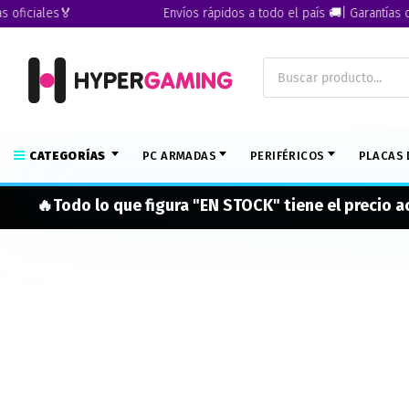
iciales🏅
Envíos rápidos a todo el país 🚚| Garantías ofici
CATEGORÍAS
PC ARMADAS
PERIFÉRICOS
PLACAS 
🔥Todo lo que figura "EN STOCK" tiene el precio 