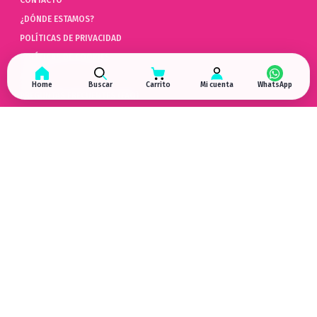
¿DÓNDE ESTAMOS?
POLÍTICAS DE PRIVACIDAD
POLÍTICAS DE COOKIES
AYUDA
Home
Buscar
Carrito
Mi cuenta
PREGUNTAS FRECUENTES (FAQ)
POLÍTICAS DE DEVOLUCIÓN
LIBRO DE QUEJAS ONLINE
ARREPENTIMIENTO DE COMPRA
HYPERGAMING
EN LAS REDES
¿DÓNDE ESTAMOS?