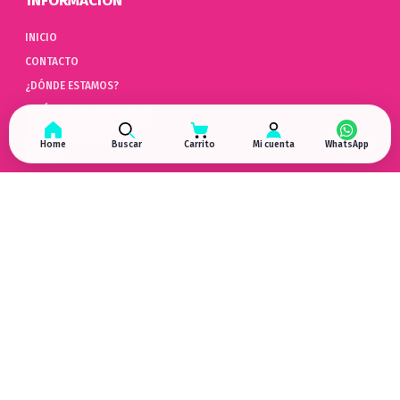
INFORMACIÓN
INICIO
CONTACTO
¿DÓNDE ESTAMOS?
POLÍTICAS DE PRIVACIDAD
POLÍTICAS DE COOKIES
Home
Buscar
Carrito
Mi cuenta
AYUDA
PREGUNTAS FRECUENTES (FAQ)
POLÍTICAS DE DEVOLUCIÓN
LIBRO DE QUEJAS ONLINE
ARREPENTIMIENTO DE COMPRA
HYPERGAMING
EN LAS REDES
¿DÓNDE ESTAMOS?