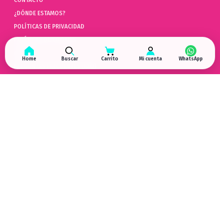
¿DÓNDE ESTAMOS?
POLÍTICAS DE PRIVACIDAD
POLÍTICAS DE COOKIES
AYUDA
Home
Buscar
Carrito
Mi cuenta
PREGUNTAS FRECUENTES (FAQ)
POLÍTICAS DE DEVOLUCIÓN
LIBRO DE QUEJAS ONLINE
ARREPENTIMIENTO DE COMPRA
HYPERGAMING
EN LAS REDES
¿DÓNDE ESTAMOS?