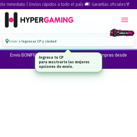
 Inmediato | Envíos rápidos a todo el país 🚚| Garantías oficiales🏅
Enviar a
Ingresar CP y ciudad
Envío BONIFICADO a CABA · GBA ·La Plata en compras desde
Ingresa tu CP
$300.000*
para mostrarte las mejores
opciones de envío.