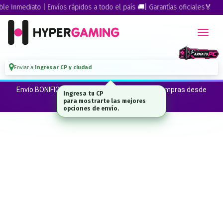
 Inmediato | Envíos rápidos a todo el país 🚚| Garantías oficiales🏅
Enviar a
Ingresar CP y ciudad
Envío BONIFICADO a CABA · GBA ·La Plata en compras desde
Ingresa tu CP
$300.000*
para mostrarte las mejores
opciones de envío.