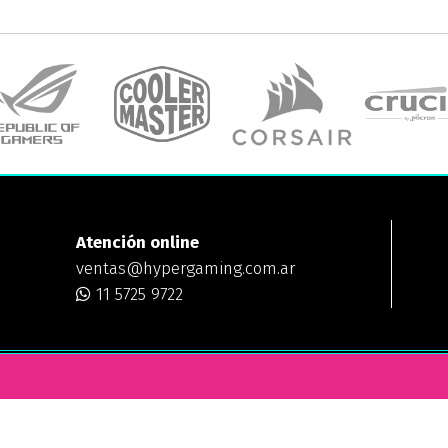
Atención online
ventas@hypergaming.com.ar
11 5725 9722
ING
¿DÓNDE ESTAMOS?