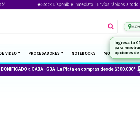
🔥Stock Disponible Inmediato | Envíos rápidos a todo el pa
Ingr
DE VIDEO
PROCESADORES
NOTEBOOKS
MONITORES
 BONIFICADO a CABA · GBA ·La Plata en compras desde $300.000*