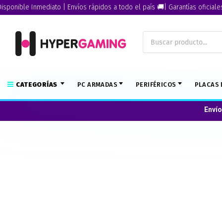
nible Inmediato | Envíos rápidos a todo el país 🚚| Garantías oficiales🏅
CATEGORÍAS
PC ARMADAS
PERIFÉRICOS
PLACAS 
Envío